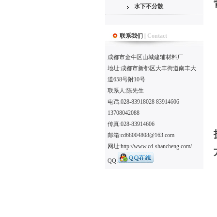
水下不分散
联系我们 |
Contact
成都市金牛区山城建辅材料厂
地址:成都市新都区大丰街道南丰大
道658号附10号
联系人:陈先生
电话:028-83918028 83914606
13708042088
传真:028-83914606
邮箱:cd68004808@163.com
网址:http://www.cd-shancheng.com/
QQ: