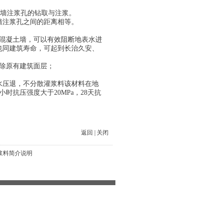
近墙注浆孔的钻取与注浆。
墙注浆孔之间的距离相等。
：
混凝土墙，可以有效阻断地表水进
也同建筑寿命，可起到长治久安、
除原有建筑面层；
水压退，不分散灌浆料该材料在地
抗压强度大于20MPa，28天抗
返回
|
关闭
浆料简介说明