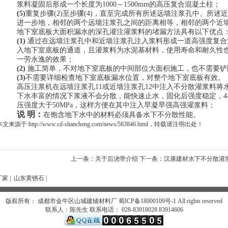
浆料凝固后形成一个长度为1000～1500mm的高压复合混凝土柱；
(5)
重复步骤(2)至步骤(4)，直至完成所有所述远墙注浆孔中、所述
进一步地，相邻的两个远墙注浆孔之间的距离相等，相邻的两个近
地下室底板大面积漏水的深孔灌注灌浆料的堵漏方法具有以下优点
(1)
通过在远墙注浆孔中和近墙注浆孔注入浆料形成一道高强度复合
入地下室底板的通道，且灌浆料为水泥基材料，使用寿命和耐久性
一劳永逸的效果；
(2)
施工简单，不对地下室底板的中间部位大面积施工，也不需要铲
(3)
不需要详细检查地下室底板漏水位置，对整个地下室底板有效。
高压注浆机在远墙注浆孔11或近墙注浆孔12中注入不分散灌浆料将
下水丰富的情况下浆液不会分散，能快速止水，固化后强度稳定，4小时
压强度大于50MPa，这样方便在其中注入早凝早强高强灌浆料；
说 明：
在饱含地下水中的材料必须具备水下不分散性能。
文来源于:http://www.cd-shancheng.com/news/583846.html，转载请注明出处！
上一条：关于后浇带介绍
下一条：汉康建材水下不分散灌
厂家
|
山东黄锈石
|
版权所有： 成都市金牛区山城建辅材料厂
蜀ICP备18000109号-1
All rights reserved
联系人：陈先生 联系电话： 028-83918028 83914606