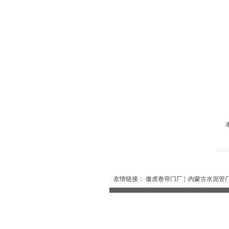
本
友情链接：
傲虎卷帘门厂
|
内蒙古水泥管