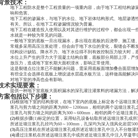
背景技术：
地下工程防水是整个工程质量的一项重内容，由于地下工程结构渗
响和危害。
地下工程的渗漏水，与地下的水位、地下岩体结构形式、地层渗透
有关。所以，在地下工程渗漏情况较为普遍。
地下工程在建造投入使用以及对其进行维护的过程中，都会出现一
水就是一种较为常见的问题。
一般地下室的底板一旦出现漏水，多出现在底板的后浇带、施工缝
常规多采用高压注浆处理，但会由于地下水位的变化，裂缝会不断
结构设计缺陷、降水不力、地下水位得不到有效控制压力较大时，
水位上升产生的浮力大于混凝土结构自重，底板部分局部上浮，产
放压力，造成地下室长期大面积浸水，影响正常使用。
这是裂缝点位注浆已不能解决问题，需采用底板面增加叠合面层增
有些业主会选择在底板上增设滤水层疏水板方法，这样做虽能解决
对地下室的净高也会有影响。
技术实现要素：
提供一种地下室底板大面积漏水的深孔灌注灌浆料的堵漏方法，解
方案包括以下步骤：
(1)
根据地下室的结构形状，在地下室内的底板上标定各个远墙注浆
浆孔与剪力墙之间的距离为800～1200mm，相邻的两个远墙注浆孔之
注浆孔与剪力墙之间的距离为300～600mm，相邻的两个近墙注浆孔之
(2)
根据步骤(1)标定的位置，采用钻孔设备钻取所述远墙注浆孔或
所述近墙注浆孔孔径均为60～100mm，孔深均为深入强风化岩层500～
(3)
高压注浆机在所述远墙注浆孔或所述近墙注浆孔中注入不分散灌
(4)
通过注浆机在所述远墙注浆孔中或所述近墙注浆孔中注入早凝早