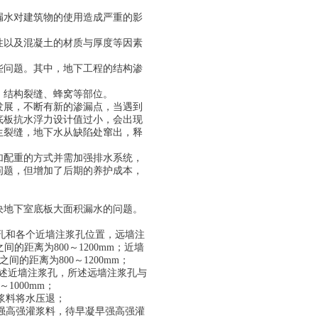
漏水对建筑物的使用造成严重的影
性以及混凝土的材质与厚度等因素
些问题。其中，地下工程的结构渗
、结构裂缝、蜂窝等部位。
发展，不断有新的渗漏点，当遇到
底板抗水浮力设计值过小，会出现
生裂缝，地下水从缺陷处窜出，释
加配重的方式并需加强排水系统，
问题，但增加了后期的养护成本，
决地下室底板大面积漏水的问题。
孔和各个近墙注浆孔位置，远墙注
间的距离为800～1200mm；近墙
间的距离为800～1200mm；
所述近墙注浆孔，所述远墙注浆孔与
1000mm；
浆料将水压退；
强高强灌浆料，待早凝早强高强灌